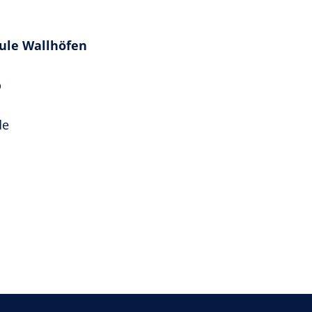
hule Wallhöfen
b
de